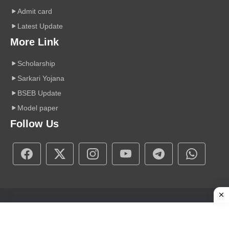
Admit card
Latest Update
More Link
Scholarship
Sarkari Yojana
BSEB Update
Model paper
Follow Us
Copyright © 2026 A r Carrier Point
|
Powered by Sumit Sir
About Us
Contact Us
Disclaimer
Privacy Policy