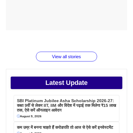
ताजमहल के
बोर्ड परीक्षा
सुबह सुबह
2026 में लंच
1 डॉलर 91
बारे नहीं
देने जा रहे हैं
ब्लैक कॉफी
होने वाले
रूपया के
जानते होगें ये
तो ये जरूर
पिने के फायदे
दमदार फोन
बराबर क्या है
फैक्टस
जाने
वजह देखें
View all stories
Latest Update
SBI Platinum Jubilee Asha Scholarship 2026-27:
कक्षा 9वीं से लेकर IIT, IIM और विदेश में पढ़ाई तक मिलेगा ₹15 लाख
तक, ऐसे करें ऑनलाइन आवेदन
August 9, 2026
कम उम्र में बनना चाहते हैं करोडपति तो आज से ऐसे करें इनवेस्टमेंट