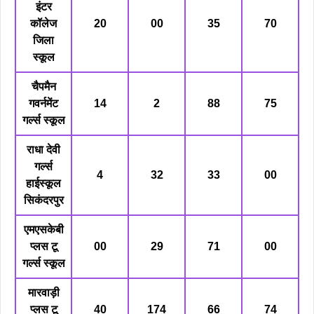
इंटर
कॉलेज
20
00
35
70
जिला
स्कूल
चैपमैन
गवर्नमेंट
14
2
88
75
गर्ल्स स्कूल
राधा देवी
गर्ल्स
4
32
33
00
हाईस्कूल
सिकंदरपुर
एमएसकेबी
प्लस टू
00
29
71
00
गर्ल्स स्कूल
मारवाड़ी
प्लस टू
40
174
66
74