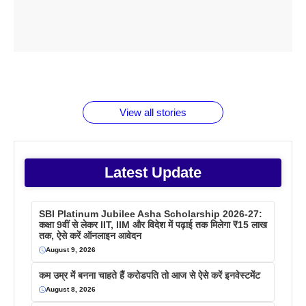
ताजमहल के
बोर्ड परीक्षा
सुबह सुबह
2026 में लंच
1 डॉलर 91
बारे नहीं
देने जा रहे हैं
ब्लैक कॉफी
होने वाले
रूपया के
जानते होगें ये
तो ये जरूर
पिने के फायदे
दमदार फोन
बराबर क्या है
फैक्टस
जाने
वजह देखें
View all stories
Latest Update
SBI Platinum Jubilee Asha Scholarship 2026-27:
कक्षा 9वीं से लेकर IIT, IIM और विदेश में पढ़ाई तक मिलेगा ₹15 लाख
तक, ऐसे करें ऑनलाइन आवेदन
August 9, 2026
कम उम्र में बनना चाहते हैं करोडपति तो आज से ऐसे करें इनवेस्टमेंट
August 8, 2026