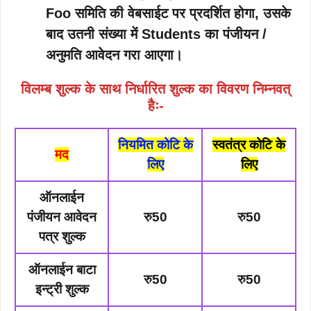
Foo समिति की वेबसाईट पर प्रदर्शित होगा, उसके
बाद उतनी संख्या में Students का पंजीयन /
अनुमति आवेदन गरा आएगा।
विलम्ब शुल्क के साथ निर्धारित शुल्क का विवरण निम्नवत्
हैः-
नियमित कोटि के
स्वतंत्र कोटि के
मद
लिए
लिए
ऑनलाईन
पंजीयन आवेदन
रु50
रु50
पत्र शुल्क
ऑनलाईन बाटा
रु50
रु50
इन्ट्री शुल्क