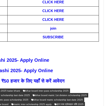
CLICK HERE
CLICK HERE
CLICK HERE
join
SUBSCRIBE
shi 2025- Apply Online
ashi 2025- Apply Online
| ₹50 हजार के लिए यहाँ से करें आवेदन
m 2025 kaise bhare
bihar board inter pass scholarship 2025
r scholarship last date 2025
bihar board matric 1st division scholarship 2025
tric pass scholarship 2025
bihar board matric scholarship last date 2025
ar board
matric inter scholarship 2025 apply
इंटर पास प्रोत्साहन राशि 2025