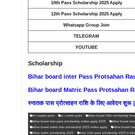
10th Pass Scholarship 2025 Apply
12th Pass Scholarship 2025 Apply
Whatsapp Group Join
TELEGRAM
YOUTUBE
Scholarship
Bihar board inter Pass Protsahan Ra
Bihar board Matric Pass Protsahan R
स्नातक पास प्रोत्साहन राशि के लिए आवेदन शुरू 
A r caarier point
a r carrier point
bihar board 10th scholarship for
bihar board inter pass scholarship online apply 2025
bihar board inte
bihar board matric inter scholarship 2025 online apply
bihar board ma
bihar matric scholarship 2025
inter 12th pass scholarship 2025 in bih