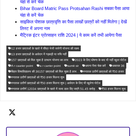
यंहा से करें चेक
Bihar Board Matric Pass Protsahan Rashi सबका पैसा आया
यंहा से करें चेक
साइकिल पोशाक छात्रवृत्ति का पैसा लाखों छात्रों को नहीं मिलेगा | देखें
लिस्ट में अपना नाम
मैट्रिक इंटर प्रोत्साहन राशि 2024 | ये काम करें तभी आयेगा पैसा
12 हजार छात्राओं के खाते में शीघ्र भेजी जायेगी योजना की रकम
13 हजार छात्राओं के आवेदन में गड़बड़ी या रुचि नहीं
157 छात्राओं को मिल चुका है उत्थान योजना का लाभ
2023 के लिए घोषणा के बाद भी नहीं खुला पोर्टल
A r caarier point
a r carrier point
sumit sir
अपना पैसा चेक करें
अबतक 36
बिहार विश्वविद्यालय की 36157 छात्राओं को मिल चुका है लाभ
स्नातक उतीर्ण छात्राओं को ₹50 हजार
स्नातक उतीर्ण छात्राओं को ₹50 हजार मिलना शुरू
स्नातक उतीर्ण छात्राओं को ₹50 हजार मिलना शुरू | आवेदन के लिए भी खुलेगा पोर्टल
स्नातक उत्तीर्ण 12034 छात्राओं के खाते में जल्द डाल दिए जाएंगे 51.45 करोड़
₹50 हजार मिलना शुरू