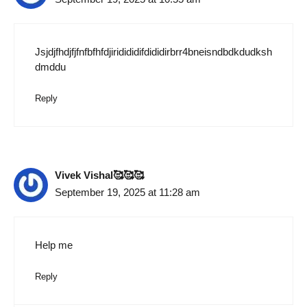
Jsjdjfhdjfjfnfbfhfdjiridididifdididirbrr4bneisndbdkdudksh
dmddu
Reply
Vivek Vishal🥰🥰🥰
September 19, 2025 at 11:28 am
Help me
Reply