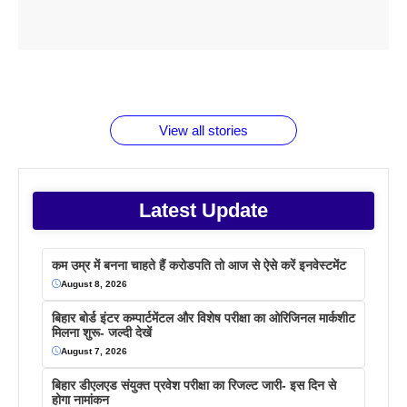
ताजमहल के
बोर्ड परीक्षा
सुबह सुबह
2026 में लंच
1 डॉलर 91
बारे नहीं
देने जा रहे हैं
ब्लैक कॉफी
होने वाले
रूपया के
जानते होगें ये
तो ये जरूर
पिने के फायदे
दमदार फोन
बराबर क्या है
फैक्टस
जाने
वजह देखें
View all stories
Latest Update
कम उम्र में बनना चाहते हैं करोडपति तो आज से ऐसे करें इनवेस्टमेंट
August 8, 2026
बिहार बोर्ड इंटर कम्पार्टमेंटल और विशेष परीक्षा का ओरिजिनल मार्कशीट
मिलना शुरू- जल्दी देखें
August 7, 2026
बिहार डीएलएड संयुक्त प्रवेश परीक्षा का रिजल्ट जारी- इस दिन से
होगा नामांकन