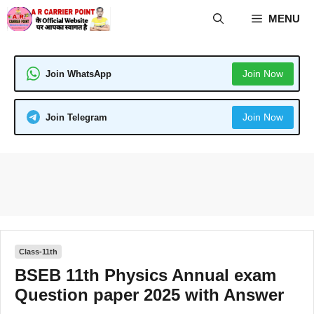
Skip
MENU
to
content
Join Now
Join WhatsApp
Join Now
Join Telegram
Class-11th
BSEB 11th Physics Annual exam
Question paper 2025 with Answer