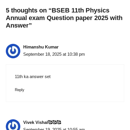
5 thoughts on “BSEB 11th Physics
Annual exam Question paper 2025 with
Answer”
Himanshu Kumar
September 18, 2025 at 10:38 pm
11th ka answer set
Reply
Vivek Vishal🥰🥰🥰
September 19, 2025 at 10:55 am