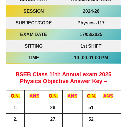
SESSION
2024-26
SUBJECT/CODE
Physics -117
EXAM DATE
17/03/2025
SITTING
1st SHIFT
TIME
10:-00-01:00 PM
BSEB Class 11th Annual exam 2025
Physics Objective Answer Key –
Q.N.
ANS
Q.N.
ANS
Q.N.
ANS
1.
26
.
51
.
2.
27
.
52
.