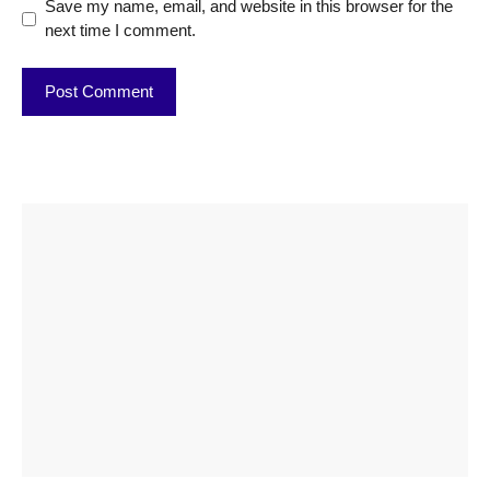
Save my name, email, and website in this browser for the
next time I comment.
ताजमहल के
बोर्ड परीक्षा
सुबह सुबह
2026 में लंच
1 डॉलर 91
बारे नहीं
देने जा रहे हैं
ब्लैक कॉफी
होने वाले