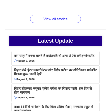
रूपया के
जानते होगें ये
तो ये जरूर
पिने के फायदे
दमदार फोन
बराबर क्या है
फैक्टस
जाने
वजह देखें
View all stories
Latest Update
कम उम्र में बनना चाहते हैं करोडपति तो आज से ऐसे करें इनवेस्टमेंट
August 8, 2026
बिहार बोर्ड इंटर कम्पार्टमेंटल और विशेष परीक्षा का ओरिजिनल मार्कशीट
मिलना शुरू- जल्दी देखें
August 7, 2026
बिहार डीएलएड संयुक्त प्रवेश परीक्षा का रिजल्ट जारी- इस दिन से
होगा नामांकन
August 6, 2026
कक्षा 11वीं में नामांकन के लिए मिला अंतिम मौका | मनपसंद स्कूल में
कराएं नामांकन