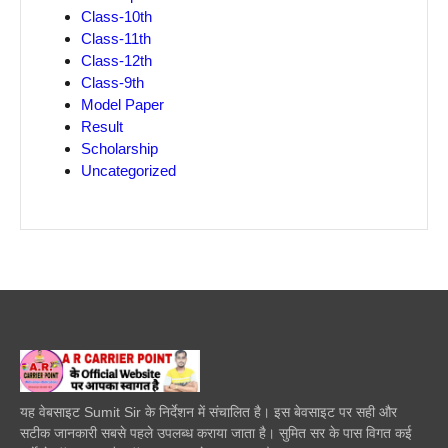
Class-10th
Class-11th
Class-12th
Class-9th
Model Paper
Result
Scholarship
Uncategorized
यह वेबसाइट Sumit Sir के निर्देशन में संचालित है। इस बेवसाइट पर सही और
सटीक जानकारी सबसे पहले उपलब्ध कराया जाता है। सुमित सर के पास विगत कई