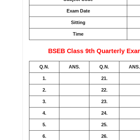
Exam Date
Sitting
Time
BSEB Class 9th Quarterly Exa
Q.N.
ANS.
Q.N.
ANS.
1.
21.
2.
22.
3.
23.
4.
24.
5.
25.
6.
26.