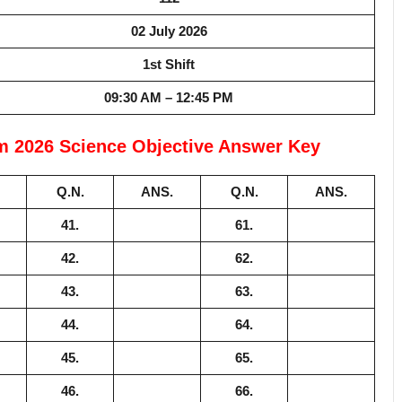
02 July 2026
1st Shift
09:30 AM – 12:45 PM
m 2026 Science Objective Answer Key
Q.N.
ANS.
Q.N.
ANS.
41.
61.
42.
62.
43.
63.
44.
64.
45.
65.
46.
66.