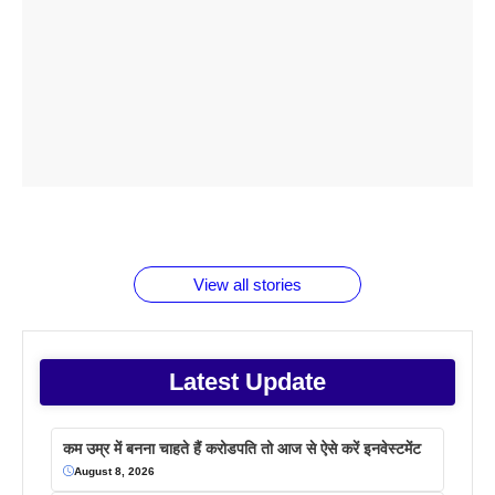
ताजमहल के
बोर्ड परीक्षा
सुबह सुबह
2026 में लंच
1 डॉलर 91
बारे नहीं
देने जा रहे हैं
ब्लैक कॉफी
होने वाले
रूपया के
जानते होगें ये
तो ये जरूर
पिने के फायदे
दमदार फोन
बराबर क्या है
फैक्टस
जाने
वजह देखें
View all stories
Latest Update
कम उम्र में बनना चाहते हैं करोडपति तो आज से ऐसे करें इनवेस्टमेंट
August 8, 2026