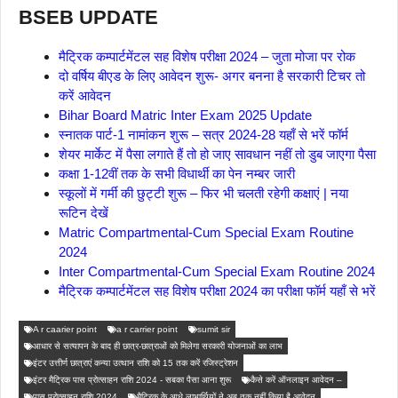
BSEB UPDATE
मैट्रिक कम्पार्टमेंटल सह विशेष परीक्षा 2024 – जुता मोजा पर रोक
दो वर्षिय बीएड के लिए आवेदन शुरू- अगर बनना है सरकारी टिचर तो
करें आवेदन
Bihar Board Matric Inter Exam 2025 Update
स्नातक पार्ट-1 नामांकन शुरू – सत्र 2024-28 यहाँ से भरें फॉर्म
शेयर मार्केट में पैसा लगाते हैं तो हो जाए सावधान नहीं तो डुब जाएगा पैसा
कक्षा 1-12वीं तक के सभी विधार्थी का पेन नम्बर जारी
स्कूलों में गर्मी की छुट्टी शुरू – फिर भी चलती रहेगी कक्षाएं | नया
रूटिन देखें
Matric Compartmental-Cum Special Exam Routine
2024
Inter Compartmental-Cum Special Exam Routine 2024
मैट्रिक कम्पार्टमेंटल सह विशेष परीक्षा 2024 का परीक्षा फॉर्म यहाँ से भरें
A r caarier point
a r carrier point
sumit sir
आधार से सत्यापन के बाद ही छात्र-छात्राओं को मिलेगा सरकारी योजनाओं का लाभ
इंटर उत्तीर्ण छात्राएं कन्या उत्थान राशि को 15 तक करें रजिस्ट्रेशन
इंटर मैट्रिक पास प्रोत्साहन राशि 2024 - सबका पैसा आना शुरू
कैसे करें ऑनलाइन आवेदन –
पास प्रोत्साहन राशि 2024
मैट्रिक के आधे लाभार्थियों ने अब तक नहीं किया है आवेदन