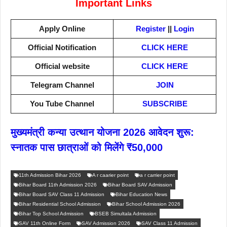
Important Links
Apply Online
Register
||
Login
Official Notification
CLICK HERE
Official website
CLICK HERE
Telegram Channel
JOIN
You Tube Channel
SUBSCRIBE
मुख्यमंत्री कन्या उत्थान योजना 2026 आवेदन शुरू:
स्नातक पास छात्राओं को मिलेंगे ₹50,000
11th Admission Bihar 2026
A r caarier point
a r carrier point
Bihar Board 11th Admission 2026
Bihar Board SAV Admission
Bihar Board SAV Class 11 Admission
Bihar Education News
Bihar Residential School Admission
Bihar School Admission 2026
Bihar Top School Admission
BSEB Simultala Admission
SAV 11th Online Form
SAV Admission 2026
SAV Class 11 Admission