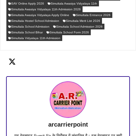
SAV Online Apply 2026
Simultala Awasiya Vidyalaya 11th
Simultala Awasiya Vidyalaya 11th Admission 2026
Simultala Awasiya Vidyalaya Apply Online
Simultala Entrance 2026
Simultala Hostel School Admission
Simultala Merit List 2026
Simultala School Admission
Simultala School Admission 2026
Simultala School Bihar
Simultala School Form 2026
Simultala Vidyalaya 11th Admission
arcarrierpoint
यह वेबसाइट Sumit Sir के निर्देशन में संचालित है। इस बेवसाइट पर सही