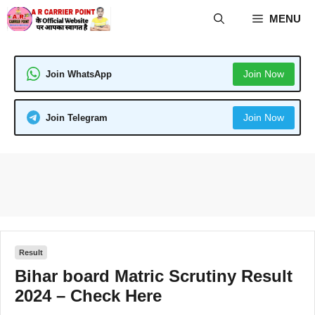
Skip
MENU
to
content
Join Now
Join WhatsApp
Join Now
Join Telegram
Result
Bihar board Matric Scrutiny Result
2024 – Check Here