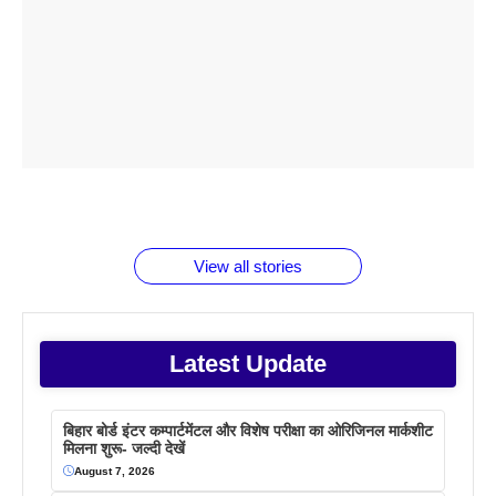
ताजमहल के
बोर्ड परीक्षा
सुबह सुबह
2026 में लंच
1 डॉलर 91
बारे नहीं
देने जा रहे हैं
ब्लैक कॉफी
होने वाले
रूपया के
जानते होगें ये
तो ये जरूर
पिने के फायदे
दमदार फोन
बराबर क्या है
फैक्टस
जाने
वजह देखें
View all stories
Latest Update
बिहार बोर्ड इंटर कम्पार्टमेंटल और विशेष परीक्षा का ओरिजिनल मार्कशीट
मिलना शुरू- जल्दी देखें
August 7, 2026